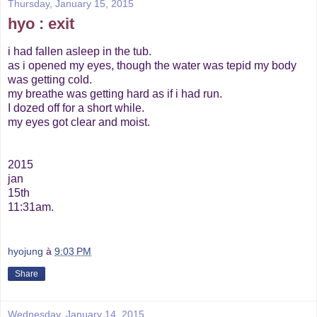
Thursday, January 15, 2015
hyo : exit
i had fallen asleep in the tub.
as i opened my eyes, though the water was tepid my body
was getting cold.
my breathe was getting hard as if i had run.
I dozed off for a short while.
my eyes got clear and moist.
2015
jan
15th
11:31am.
hyojung
à
9:03 PM
Share
Wednesday, January 14, 2015