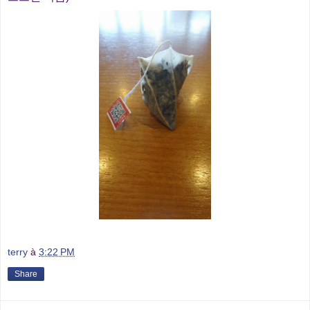
terry
à
3:22 PM
Share