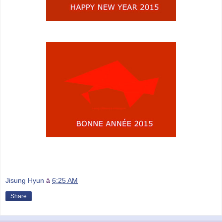
Jisung Hyun
à
6:25 AM
Share