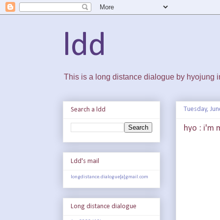
ldd
This is a long distance dialogue by hyojung
Tuesday, Jun
Search a ldd
hyo : i'm 
Ldd's mail
longdistance.dialogue[a]gmail.com
Long distance dialogue