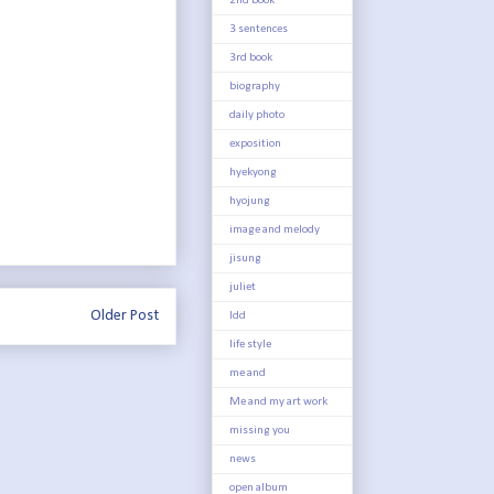
2nd book
3 sentences
3rd book
biography
daily photo
exposition
hyekyong
hyojung
image and melody
jisung
juliet
Older Post
ldd
life style
me and
Me and my art work
missing you
news
open album