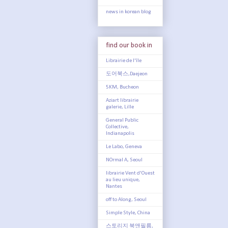
news in korean blog
find our book in
Librairie de l'île
도어북스,Daejeon
5KM, Bucheon
Aziart librairie
galerie, Lille
General Public
Collective,
Indianapolis
Le Labo, Geneva
NOrmal A, Seoul
librairie Vent d'Ouest
au lieu unique,
Nantes
off to Along, Seoul
Simple Style, China
스토리지 북앤필름,