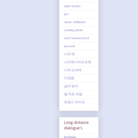
open studio
pin
same - different
sunday photo
with Taiwan artist
you and
나의 벗
나의벗너의오브제
너의 오브제
다정함
삶의 방식
잘 익은 과일
트랜스 라이프
Long distance
dialogue's
facebook