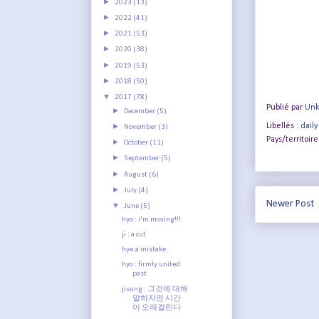
►
2023
(13)
►
2022
(41)
►
2021
(53)
►
2020
(38)
►
2019
(53)
►
2018
(50)
▼
2017
(78)
Publié par
Un
►
December
(5)
►
Libellés :
daily
November
(3)
Pays/territoire
►
October
(11)
►
September
(5)
►
August
(6)
►
July
(4)
Newer Post
▼
June
(5)
hyo : i'm moving!!!
ji : a cut
hye:a mistake
hyo : firmly united
past
jisung : 그것에 대해
말하자면 시간
이 오래걸린다