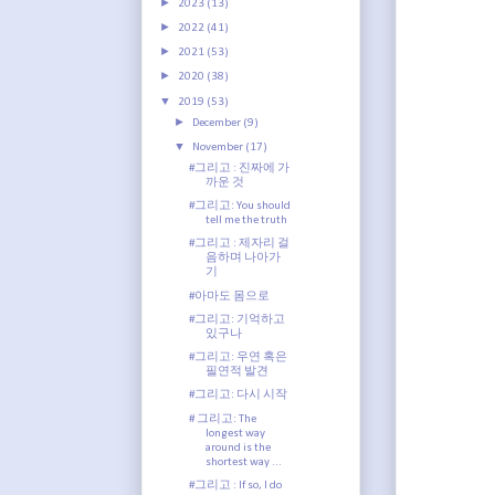
►
2023
(13)
►
2022
(41)
►
2021
(53)
►
2020
(38)
▼
2019
(53)
►
December
(9)
▼
November
(17)
#그리고 : 진짜에 가
까운 것
#그리고: You should
hye: m
tell me the truth
#그리고 : 제자리 걸
음하며 나아가
기
#아마도 몸으로
#그리고: 기억하고
있구나
#그리고: 우연 혹은
필연적 발견
#그리고: 다시 시작
# 그리고: The
longest way
around is the
shortest way ...
#그리고 : If so, I do