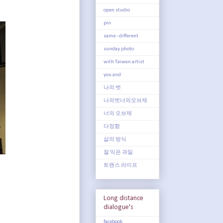
open studio
pin
same - different
sunday photo
with Taiwan artist
you and
나의 벗
나의벗너의오브제
너의 오브제
다정함
삶의 방식
잘 익은 과일
트랜스 라이프
Long distance
dialogue's
facebook