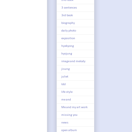
2nd book
3 sentences
3rd book
biography
daily photo
exposition
hyekyong
hyojung
image and melody
jisung
juliet
ldd
life style
me and
Me and my art work
missing you
news
open album