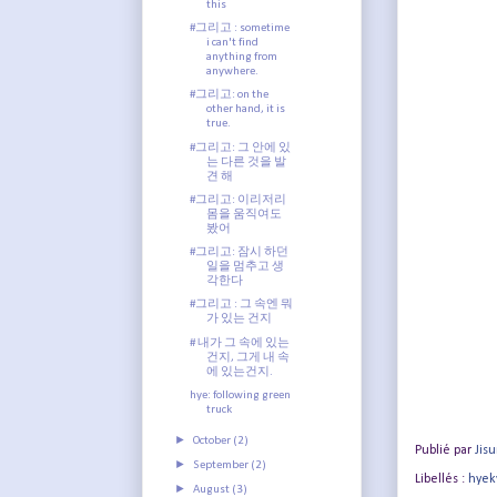
this
#그리고 : sometime
i can't find
anything from
anywhere.
#그리고: on the
other hand, it is
true.
#그리고: 그 안에 있
는 다른 것을 발
견 해
#그리고: 이리저리
몸을 움직여도
봤어
#그리고: 잠시 하던
일을 멈추고 생
각한다
#그리고 : 그 속엔 뭐
가 있는 건지
# 내가 그 속에 있는
건지, 그게 내 속
에 있는건지.
hye: following green
truck
►
October
(2)
Publié par
Jis
►
September
(2)
Libellés :
hyek
►
August
(3)