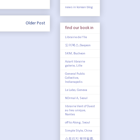
news in korean blog
Older Post
find our book in
Librairie de l'île
도어북스,Daejeon
5KM, Bucheon
Aziart librairie
galerie, Lille
General Public
Collective,
Indianapolis
Le Labo, Geneva
NOrmal A, Seoul
librairie Vent d'Ouest
au lieu unique,
Nantes
off to Along, Seoul
Simple Style, China
스토리지 북앤필름,