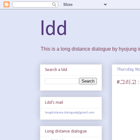
ldd
This is a long distance dialogue by hyojung
Thursday, N
Search a ldd
#그리고 
Ldd's mail
longdistance.dialogue[a]gmail.com
Long distance dialogue