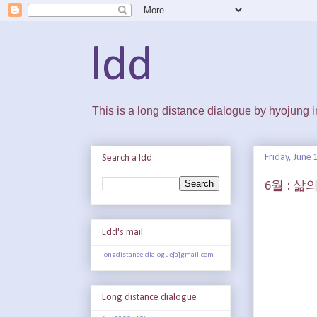
ldd
This is a long distance dialogue by hyojung
Friday, June 
Search a ldd
6월 : 삶
Ldd's mail
longdistance.dialogue[a]gmail.com
Long distance dialogue