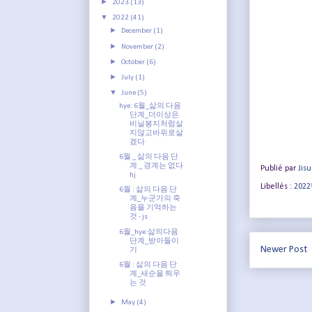
►
2023
(13)
▼
2022
(41)
►
December
(1)
►
November
(2)
►
October
(6)
►
July
(1)
▼
June
(5)
hye: 6월_삶의 다음
단계_더이상은
비닐봉지처럼살
지않고바위로살
겠다
6월 _ 삶의 다음 단
계 _ 경계는 없다
Publié par
Jis
hj
Libellés :
20
6월 : 삶의 다음 단
계_누군가의 죽
음을 기억하는
것 - js
6월_hye:삶의다음
단계_받아들이
Newer Post
기
6월 : 삶의 다음 단
계_새순을 틔우
는 것
►
May
(4)