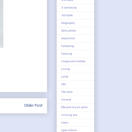
2nd book
3 sentences
3rd book
biography
daily photo
exposition
hyekyong
hyojung
image and melody
jisung
juliet
ldd
life style
me and
Older Post
Me and my art work
missing you
news
open album