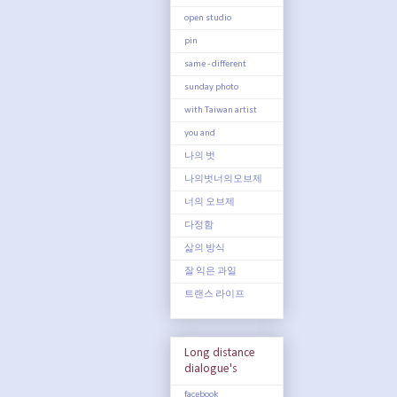
open studio
pin
same - different
sunday photo
with Taiwan artist
you and
나의 벗
나의벗너의오브제
너의 오브제
다정함
삶의 방식
잘 익은 과일
트랜스 라이프
Long distance
dialogue's
facebook