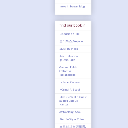
news in korean blog
find our book in
Librairie de l'île
도어북스,Daejeon
5KM, Bucheon
Aziart librairie
galerie, Lille
General Public
Collective,
Indianapolis
Le Labo, Geneva
NOrmal A, Seoul
librairie Vent d'Ouest
au lieu unique,
Nantes
off to Along, Seoul
Simple Style, China
스토리지 북앤필름,