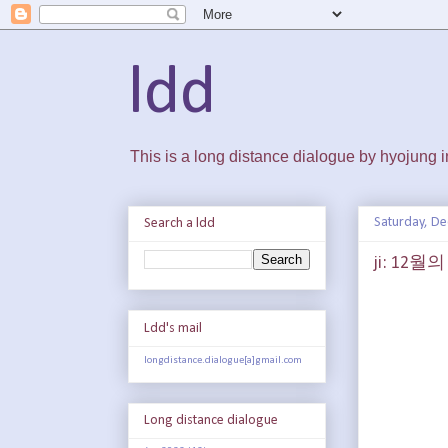
ldd
This is a long distance dialogue by hyojung
Saturday, D
Search a ldd
ji: 12월
Ldd's mail
longdistance.dialogue[a]gmail.com
Long distance dialogue