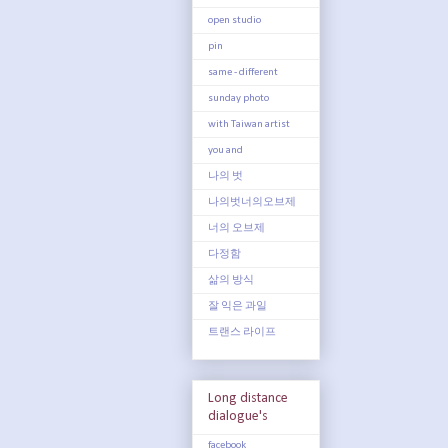
open studio
pin
same - different
sunday photo
with Taiwan artist
you and
나의 벗
나의벗너의오브제
너의 오브제
다정함
삶의 방식
잘 익은 과일
트랜스 라이프
Long distance
dialogue's
facebook