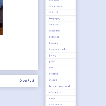
2nd book
3 sentences
3rd book
biography
daily photo
exposition
hyekyong
hyojung
image and melody
jisung
juliet
ldd
life style
me and
Older Post
Me and my art work
missing you
news
open album