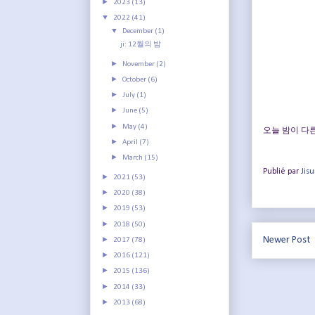
►
2023
(13)
▼
2022
(41)
▼
December
(1)
ji: 12월의 밤
►
November
(2)
►
October
(6)
►
July
(1)
►
June
(5)
►
May
(4)
오늘 밤이 다른
►
April
(7)
►
March
(15)
Publié par
Jis
►
2021
(53)
►
2020
(38)
►
2019
(53)
►
2018
(50)
►
Newer Post
2017
(78)
►
2016
(121)
►
2015
(136)
►
2014
(33)
►
2013
(68)