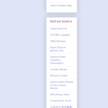
news in korean blog
find our book in
Librairie de l'île
도어북스,Daejeon
5KM, Bucheon
Aziart librairie
galerie, Lille
General Public
Collective,
Indianapolis
Le Labo, Geneva
NOrmal A, Seoul
librairie Vent d'Ouest
au lieu unique,
Nantes
off to Along, Seoul
Simple Style, China
스토리지 북앤필름,