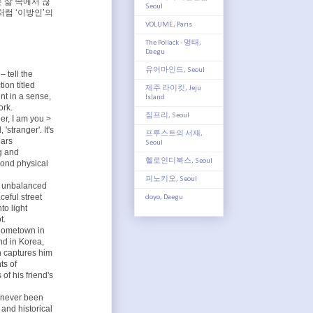
 삶 속에서 끊
Seoul
성처럼 ‘이방인’의
VOLUME, Paris
The Pollack - 명태,
Daegu
유어마인드, Seoul
– tell the
ion titled
제주 라이킷, Jeju
nt in a sense,
Island
ork.
짐프리, Seoul
r, I am you >
'stranger'. It's
프루스트의 서재,
ears
Seoul
ng and
헬로인디북스, Seoul
yond physical
피노키오, Seoul
an unbalanced
ceful street
doyo, Daegu
to light
t.
 hometown in
nd in Korea,
n captures him
ts of
of his friend's
s never been
 and historical