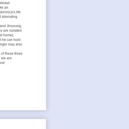
 always
ike an
eronica's life
d alienating
g and Jinyoung,
ey are isolated
ast home],
at he can hold
ranger may also
 of these three
, we are
 and