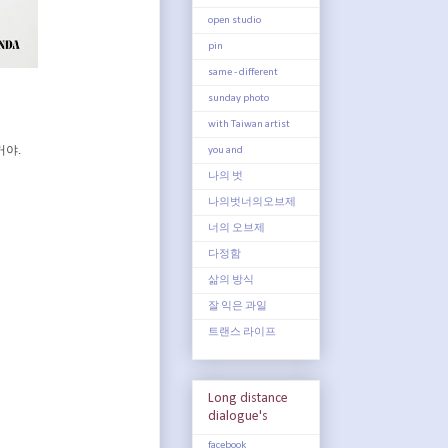
open studio
pin
same - different
sunday photo
with Taiwan artist
거야.
you and
나의 벗
나의벗너의오브제
너의 오브제
다정함
삶의 방식
잘 익은 과일
트랜스 라이프
Long distance
dialogue's
facebook