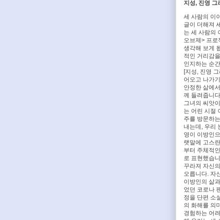
지성, 진영 
세 사람의 이
글이 더해져 
는 세 사람의 
오브제> 프로
생각해 보게 
적인 거리감을
인지하는 순간
[지성, 진영 
어오고 나가기를
안정한 삶에서
께 들려줍니다
그녀의 씨앗이
는 어린 시절
주를 방문하는
내는데, 우리
영이 이방인으
랫말에 고스란
부터 주체적인 
로 표현했습니
꾸라져 자신의
오릅니다. 자
이방인의 삶과
었던 코로나 
정을 단편 소
의 화해를 의
경험하는 어려움