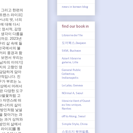
news in korean blog
. 그리고 한편의
 트랜스 라이프]
<나의 벗, 너의
에 대해 다시
find our book in
 정서적, 감정
과 생각이 다름을
Librairie de l'île
요. 2023년
우리 삶 속에 들
도어북스,Daejeon
 한국에서의 불
5KM, Bucheon
거리 풍경과 함
을 보면서 우리는
Aziart librairie
 남자의 이야기]
galerie, Lille
지의 고향인 영
General Public
 담담하게 담아
Collective,
상적입니다. 진
Indianapolis
구가 부르는 노
Le Labo, Geneva
영상에서 어려서
같은 다양한 도구
NOrmal A, Seoul
나팔꽃처럼 고
가 자연스레 떠
librairie Vent d'Ouest
베로니카의 삶이
au lieu unique,
Nantes
이방인처럼 낯설
을 찾아가는 과
off to Along, Seoul
는 과거 상처와
이방인의 삶에서
Simple Style, China
 라이프]를 통
스토리지 북앤필름,