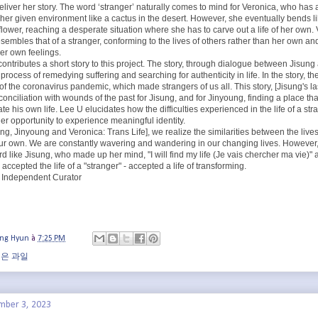
deliver her story. The word ‘stranger’ naturally comes to mind for Veronica, who has
her given environment like a cactus in the desert. However, she eventually bends l
lower, reaching a desperate situation where she has to carve out a life of her own. V
sembles that of a stranger, conforming to the lives of others rather than her own an
her own feelings.
contributes a short story to this project. The story, through dialogue between Jisun
e process of remedying suffering and searching for authenticity in life. In the story, th
of the coronavirus pandemic, which made strangers of us all. This story, [Jisung's l
conciliation with wounds of the past for Jisung, and for Jinyoung, finding a place th
te his own life. Lee U elucidates how the difficulties experienced in the life of a st
er opportunity to experience meaningful identity.
ng, Jinyoung and Veronica: Trans Life], we realize the similarities between the lives
r own. We are constantly wavering and wandering in our changing lives. However
d like Jisung, who made up her mind, "I will find my life (Je vais chercher ma vie)"
ccepted the life of a "stranger" - accepted a life of transforming.
 Independent Curator
ung Hyun
à
7:25 PM
익은 과일
mber 3, 2023