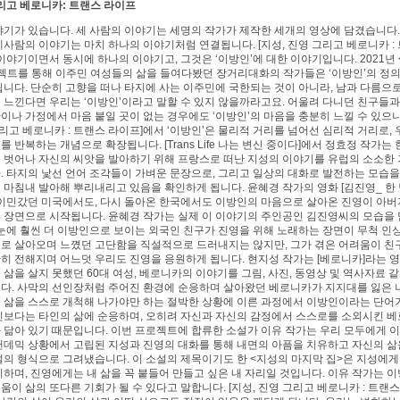
그리고 베로니카: 트랜스 라이프
야기가 있습니다. 세 사람의 이야기는 세명의 작가가 제작한 세개의 영상에 담겼습니다
세사람의 이야기는 마치 하나의 이야기처럼 연결됩니다. [지성, 진영 그리고 베로니카 :
이야기이면서 동시에 하나의 이야기고, 그것은 ‘이방인’에 대한 이야기입니다. 2021년 
젝트를 통해 이주민 여성들의 삶을 들여다봤던 장거리대화의 작가들은 ‘이방인’의 정의
됩니다. 단순히 고향을 떠나 타지에 사는 이주민에 국한되는 것이 아니라, 남과 다름으로
 느낀다면 우리는 ‘이방인’이라고 말할 수 있지 않을까라고요. 어울려 다니던 친구들
이나 가정에서 마음 붙일 곳이 없는 경우에도 ‘이방인’의 마음을 충분히 느낄 수 있으니까
그리고 베로니카 : 트랜스 라이프]에서 ‘이방인’은 물리적 거리를 넘어선 심리적 거리로, 
 반복하는 개념으로 확장됩니다. [Trans Life 나는 변신 중이다]에서 정효정 작가는
 벗어나 자신의 씨앗을 발아하기 위해 프랑스로 떠난 지성의 이야기를 유럽의 소소한 
. 타지의 낯선 언어 조각들이 가벼운 문장으로, 그리고 일상의 대화로 발전하는 모습
 마침내 발아해 뿌리내리고 있음을 확인하게 됩니다. 윤혜경 작가의 영화 [김진영_ 한
 이민갔던 미국에서도, 다시 돌아온 한국에서도 이방인의 마음으로 살아온 진영이 아버
 장면으로 시작됩니다. 윤혜경 작가는 실제 이 이야기의 주인공인 김진영씨의 모습을
 눈에 훨씬 더 이방인으로 보이는 외국인 친구가 진영을 위해 노래하는 장면이 무척 인
로 살아오며 느꼈던 고단함을 직설적으로 드러내지는 않지만, 그가 겪은 어려움이 친
히 전해지며 어느덧 우리도 진영을 응원하게 됩니다. 현지성 작가는 [베로니카]라는 
삶을 살지 못했던 60대 여성, 베로니카의 이야기를 그림, 사진, 동영상 및 역사자료 
다. 사막의 선인장처럼 주어진 환경에 순응하며 살아왔던 베로니카가 지지대를 잃은 
 삶을 스스로 개척해 나가야만 하는 절박한 상황에 이른 과정에서 이방인이라는 단어
신보다는 타인의 삶에 순응하며, 오히려 자신과 자신의 감정에서 스스로를 소외시킨 
 닮아 있기 때문입니다. 이번 프로젝트에 합류한 소설가 이유 작가는 우리 모두에게 
팬데믹 상황에서 고립된 지성과 진영의 대화를 통해 내면의 아픔을 치유하고 자신의 삶
설의 형식으로 그려냈습니다. 이 소설의 제목이기도 한 <지성의 마지막 집>은 지성에게
미하며, 진영에게는 내 삶을 꼭 붙들어 만들고 싶은 내 자리일 것입니다. 이유 작가는 
이 삶의 또다른 기회가 될 수 있다고 말합니다. [지성, 진영 그리고 베로니카 : 트랜스