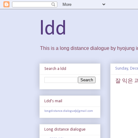
ldd
This is a long distance dialogue by hyojung
Sunday, Dec
Search a ldd
잘 익은 과
Ldd's mail
longdistance.dialogue[a]gmail.com
Long distance dialogue