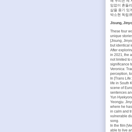
해 우리는 세
임없이 흔들리고 
삶을 용기 있
박소현 독립
Jisung, Jinyo
These four wor
unique stories
[Jisung, Jinyo
but identical
After explor
in 2021, the a
not limited t
significance 
Veronica: Tra
perception, t
In [Trans Lif
life in South
scene of Euro
sentences and
Yun Hyekyong'
Yeongju. Jiny
where he has 
in calm and t
vulnerable di
song.
In the film [
able to live 