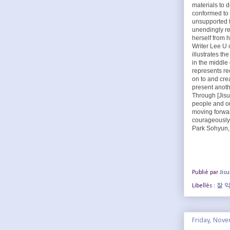
materials to 
conformed to 
unsupported f
unendingly re
herself from 
Writer Lee U 
illustrates th
in the middle 
represents re
on to and crea
present anoth
Through [Jisu
people and ou
moving forwar
courageously a
Park Sohyun,
Publié par
Jis
Libellés :
잘 
Friday, Nove