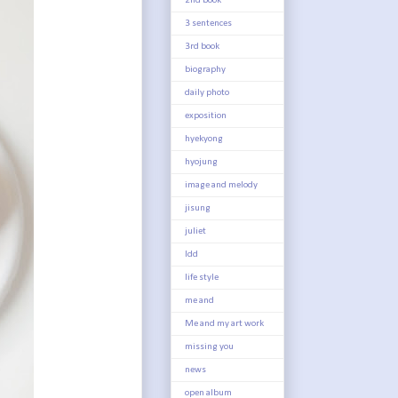
2nd book
3 sentences
3rd book
biography
daily photo
exposition
hyekyong
hyojung
image and melody
jisung
juliet
ldd
life style
me and
Me and my art work
missing you
news
open album