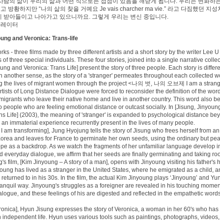
 사람의 삶이 우리의 삶과 어떤 식으로든 접점이 있음을 깨닫게 됩니다. 우리는 변화하는
방황하지만 “나의 삶의 찾을 거예요 Je vais charcher ma vie.” 라고 다짐했던 지
게 받아들이고 나아가고 있으니까요. 그렇게 우리는 변신 중입니다.
큐레이터
ung and Veronica: Trans-life
ks - three films made by three different artists and a short story by the writer Lee U 
 of three special individuals. These four stories, joined into a single narrative collect
ung and Veronica: Trans Life] present the story of three people. Each story is differe
 in another sense, as the story of a 'stranger' permeates throughout each collected w
ing the lives of migrant women through the project <나의 벗, 나의 오브제 I am a strange
rtists of Long Distance Dialogue were forced to reconsider the definition of the word, 
o migrants who leave their native home and live in another country. This word also b
to people who are feeling emotional distance or outcast socially. In [Jisung, Jinyou
ns Life] (2003), the meaning of 'stranger' is expanded to psychological distance be
o an immaterial experience recurrently present in the lives of many people.
e: I am transforming], Jung Hyojung tells the story of Jisung who frees herself from 
 Korea and leaves for France to germinate her own seeds, using the ordinary but pea
pe as a backdrop. As we watch the fragments of her unfamiliar language develop in
 everyday dialogue, we affirm that her seeds are finally germinating and taking roo
s film, [Kim Jinyoung – A story of a man], opens with Jinyoung visiting his father's
oung has lived as a stranger in the United States, where he emigrated as a child, a
returned to in his 30s. In the film, the actual Kim Jinyoung plays ‘Jinyoung’ and Yu
ranquil way. Jinyoung's struggles as a foreigner are revealed in his touching momen
alogue, and these feelings of his are digested and reflected in the empathetic words 
Veronica], Hyun Jisung expresses the story of Veronica, a woman in her 60's who ha
an independent life. Hyun uses various tools such as paintings, photographs, videos,